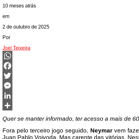
10 meses atrás
em
2 de outubro de 2025
Por
Joel Teixeira
WhatsApp
Facebook
Twitter
Messenger
LinkedIn
Share
Quer se manter informado, ter acesso a mais de 60
Fora pelo terceiro jogo seguido,
Neymar
vem faze
Juan Pablo Vojvoda. Mas carente das vitórias. Nest