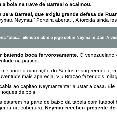
 a bola na trave de Barreal o acalmou.
 para Barreal, que exigiu grande defesa de Rua
 Neymar, Neymar.” Porteira aberta… A torcida ainda fe
lona "ataca" elenco e abre o jogo sobre Neymar e Dani Alve
r batendo boca fervorosamente
. O venezuelano 
entude na partida.
ra melhorar a marcação do Santos e surpreendeu, 
uventude mais aparecia. Viu Brazão fazer dois mila
abia ao capitão Neymar tentar ajustar a casa. Ele 
 toques de bola.
s estarem na parte de baixo da tabela com futebo
gerou na cobertura.
Neymar recebeu presente do g