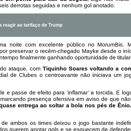
 seis derrotas seguidas e nenhum gol anotado.
a reagir ao tarifaço de Trump
 uma noite com excelente público no MorumBis.
por preservar o recém-chegado Mayke desde o início
empo finalmente ganhando oportunidade de titular 
o do ataque, com
Tiquinho Soares voltando a co
dial de Clubes o centroavante não iniciava um jo
e passe de efeito para ‘inflamar’ a torcida. E log
ia marcando presença ofensiva em aviso de que nã
quase entrega ao soltar a bola nos pés de Ênio
de ambos os times deixou o jogo bastante indef
odos querem anotar gols e se esquecem de defende