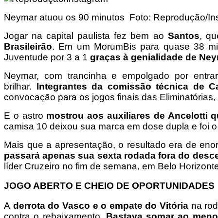
Neymar atuou os 90 minutos Foto: Reprodução/In
Jogar na capital paulista fez bem ao
Santos
, qu
Brasileirão
. Em um MorumBis para quase 38 mil 
Juventude por 3 a 1
graças à genialidade de Ne
Neymar, com trancinha e empolgado por entra
brilhar.
Integrantes da comissão técnica de C
convocação para os jogos finais das Eliminatórias, c
E o astro
mostrou aos auxiliares de Ancelotti q
camisa 10 deixou sua marca em dose dupla e foi o
Mais que a apresentação, o resultado era de enorm
passará apenas sua sexta rodada fora do desc
líder Cruzeiro no fim de semana, em Belo Horizonte
JOGO ABERTO E CHEIO DE OPORTUNIDADES
A
derrota do Vasco e o empate do Vitória
na rod
contra o rebaixamento.
Bastava somar ao menos