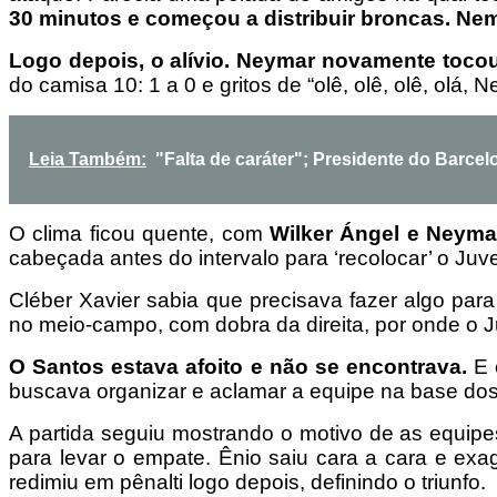
30 minutos e começou a distribuir broncas. Nem
Logo depois, o alívio. Neymar novamente tocou
do camisa 10: 1 a 0 e gritos de “olê, olê, olê, olá,
Leia Também:
"Falta de caráter"; Presidente do Barce
O clima ficou quente, com
Wilker Ángel e Neyma
cabeçada antes do intervalo para ‘recolocar’ o Juv
Cléber Xavier sabia que precisava fazer algo pa
no meio-campo, com dobra da direita, por onde o J
O Santos estava afoito e não se encontrava.
E c
buscava organizar e aclamar a equipe na base dos
A partida seguiu mostrando o motivo de as equipe
para levar o empate. Ênio saiu cara a cara e exa
redimiu em pênalti logo depois, definindo o triunfo.