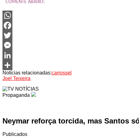
COMENTE ABAIXO:
WhatsApp
Facebook
Twitter
Messenger
LinkedIn
Notícias relacionadas:
carrossel
Share
Joel Teixeira
Propaganda
Neymar reforça torcida, mas Santos s
Publicados