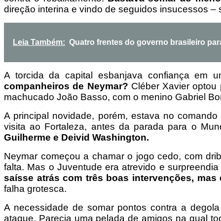
direção interina e vindo de seguidos insucessos –
Leia Também:
Quatro frentes do governo brasileiro par
A torcida da capital esbanjava confiança em
companheiros de Neymar?
Cléber Xavier optou 
machucado João Basso, com o menino Gabriel Bont
A principal novidade, porém, estava no comand
visita ao Fortaleza, antes da parada para o Mun
Guilherme e Deivid Washington.
Neymar começou a chamar o jogo cedo, com drible 
falta. Mas o Juventude era atrevido e surpreend
saísse atrás com três boas intervenções, mas 
falha grotesca.
A necessidade de somar pontos contra a degola 
ataque. Parecia uma pelada de amigos na qual t