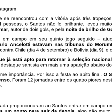
stagram
e se reencontrou com a vitória após três tropeç
pessoas, o Santos não foi brilhante, levou muit
ymar
, autor de dois gols, e pela
noite de brilho de G
r em campo em seu quinto jogo seguido – atuou
arlo Ancelotti estavam nas tribunas do Morum
ontra Chile (dia 4 de setembro) e Bolívia (dia 9), e 
ue já está apto para retornar à seleção nacional
 destaque santista em mais uma aparição abaixo d
e importância. Por isso a festa ao apito final.
O S
enso.
Foram 12 jornadas entre os quatro piores nest
.
ada proporcionaram ao Santos entrar em campo um 
 um ponto para sair da degola
, algo não muito