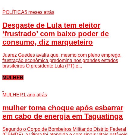
POLÍTICA
5 meses atrás
Desgaste de Lula tem eleitor
‘frustrado’ com baixo poder de
consumo, diz marqueteiro
Juarez Guedes avalia que, mesmo com pleno emprego,
frustração econômica predomina nos grandes estados
brasileiros O presidente Lula (PT) e...
MULHER
MULHER
1 ano atrás
mulher toma choque após esbarrar
em cabo de energia em Taguatinga
Segundo o Corpo de Bombeiros Militar do Distrito Federal
(CBMDF), a vítima foi atendida e com sinais vitais estáveis