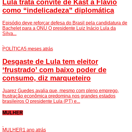
Lula trata convite de Kast a Flávio
como “indelicadeza” diplomática
Episódio deve reforçar defesa do Brasil pela candidatura de
Bachelet para a ONU O presidente Luiz Inácio Lula da
Silva...
POLÍTICA
5 meses atrás
Desgaste de Lula tem eleitor
‘frustrado’ com baixo poder de
consumo, diz marqueteiro
Juarez Guedes avalia que, mesmo com pleno emprego,
frustração econômica predomina nos grandes estados
brasileiros O presidente Lula (PT) e...
MULHER
MULHER
1 ano atrás