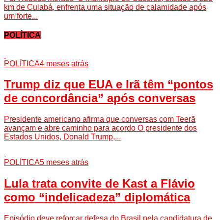
km de Cuiabá, enfrenta uma situação de calamidade após
um forte...
POLÍTICA
POLÍTICA
4 meses atrás
Trump diz que EUA e Irã têm “pontos
de concordância” após conversas
Presidente americano afirma que conversas com Teerã
avançam e abre caminho para acordo O presidente dos
Estados Unidos, Donald Trump,...
POLÍTICA
5 meses atrás
Lula trata convite de Kast a Flávio
como “indelicadeza” diplomática
Episódio deve reforçar defesa do Brasil pela candidatura de