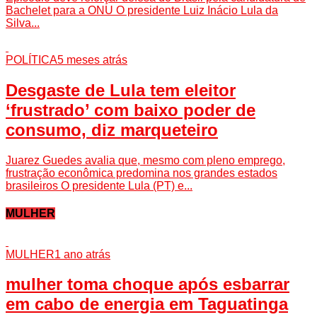
Bachelet para a ONU O presidente Luiz Inácio Lula da
Silva...
POLÍTICA
5 meses atrás
Desgaste de Lula tem eleitor
‘frustrado’ com baixo poder de
consumo, diz marqueteiro
Juarez Guedes avalia que, mesmo com pleno emprego,
frustração econômica predomina nos grandes estados
brasileiros O presidente Lula (PT) e...
MULHER
MULHER
1 ano atrás
mulher toma choque após esbarrar
em cabo de energia em Taguatinga