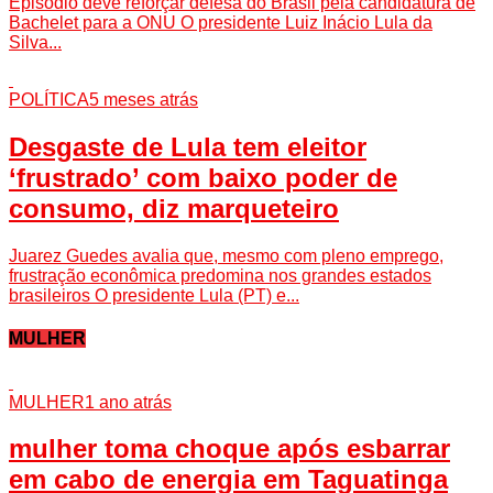
Episódio deve reforçar defesa do Brasil pela candidatura de
Bachelet para a ONU O presidente Luiz Inácio Lula da
Silva...
POLÍTICA
5 meses atrás
Desgaste de Lula tem eleitor
‘frustrado’ com baixo poder de
consumo, diz marqueteiro
Juarez Guedes avalia que, mesmo com pleno emprego,
frustração econômica predomina nos grandes estados
brasileiros O presidente Lula (PT) e...
MULHER
MULHER
1 ano atrás
mulher toma choque após esbarrar
em cabo de energia em Taguatinga