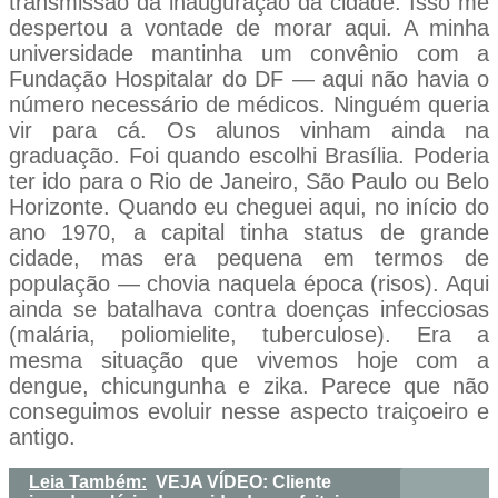
transmissão da inauguração da cidade. Isso me
despertou a vontade de morar aqui. A minha
universidade mantinha um convênio com a
Fundação Hospitalar do DF — aqui não havia o
número necessário de médicos. Ninguém queria
vir para cá. Os alunos vinham ainda na
graduação. Foi quando escolhi Brasília. Poderia
ter ido para o Rio de Janeiro, São Paulo ou Belo
Horizonte. Quando eu cheguei aqui, no início do
ano 1970, a capital tinha status de grande
cidade, mas era pequena em termos de
população — chovia naquela época (risos). Aqui
ainda se batalhava contra doenças infecciosas
(malária, poliomielite, tuberculose). Era a
mesma situação que vivemos hoje com a
dengue, chicungunha e zika. Parece que não
conseguimos evoluir nesse aspecto traiçoeiro e
antigo.
Leia Também:
VEJA VÍDEO: Cliente