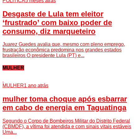
POLÍTICA
5 meses atrás
Desgaste de Lula tem eleitor
‘frustrado’ com baixo poder de
consumo, diz marqueteiro
Juarez Guedes avalia que, mesmo com pleno emprego,
frustração econômica predomina nos grandes estados
brasileiros O presidente Lula (PT) e...
MULHER
MULHER
1 ano atrás
mulher toma choque após esbarrar
em cabo de energia em Taguatinga
Segundo o Corpo de Bombeiros Militar do Distrito Federal
(CBMDF), a vítima foi atendida e com sinais vitais estáveis
Uma...