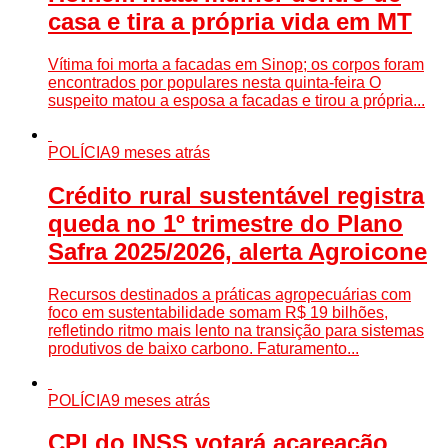
casa e tira a própria vida em MT
Vítima foi morta a facadas em Sinop; os corpos foram
encontrados por populares nesta quinta-feira O
suspeito matou a esposa a facadas e tirou a própria...
POLÍCIA
9 meses atrás
Crédito rural sustentável registra
queda no 1º trimestre do Plano
Safra 2025/2026, alerta Agroicone
Recursos destinados a práticas agropecuárias com
foco em sustentabilidade somam R$ 19 bilhões,
refletindo ritmo mais lento na transição para sistemas
produtivos de baixo carbono. Faturamento...
POLÍCIA
9 meses atrás
CPI do INSS votará acareação