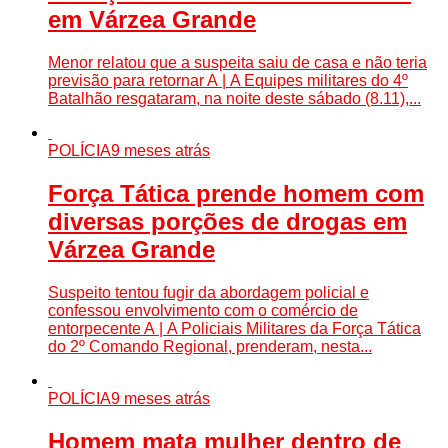
em Várzea Grande
Menor relatou que a suspeita saiu de casa e não teria
previsão para retornar A | A Equipes militares do 4º
Batalhão resgataram, na noite deste sábado (8.11),...
POLÍCIA
9 meses atrás
Força Tática prende homem com
diversas porções de drogas em
Várzea Grande
Suspeito tentou fugir da abordagem policial e
confessou envolvimento com o comércio de
entorpecente A | A Policiais Militares da Força Tática
do 2º Comando Regional, prenderam, nesta...
POLÍCIA
9 meses atrás
Homem mata mulher dentro de