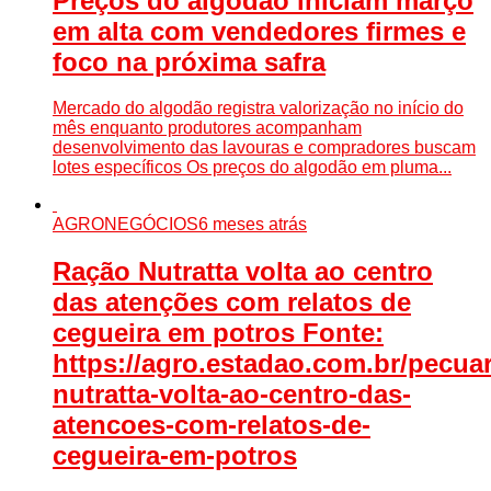
Preços do algodão iniciam março
em alta com vendedores firmes e
foco na próxima safra
Mercado do algodão registra valorização no início do
mês enquanto produtores acompanham
desenvolvimento das lavouras e compradores buscam
lotes específicos Os preços do algodão em pluma...
AGRONEGÓCIOS
6 meses atrás
Ração Nutratta volta ao centro
das atenções com relatos de
cegueira em potros Fonte:
https://agro.estadao.com.br/pecuar
nutratta-volta-ao-centro-das-
atencoes-com-relatos-de-
cegueira-em-potros